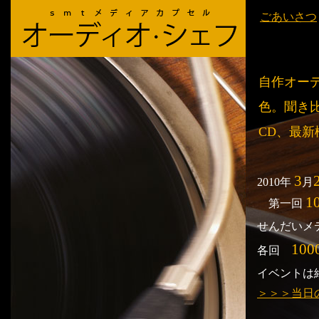
ごあいさつ
自作オー
色。聞き
CD、最
3
2010年
月
1
第一回
せんだいメ
100
各回
イベントは
＞＞＞当日