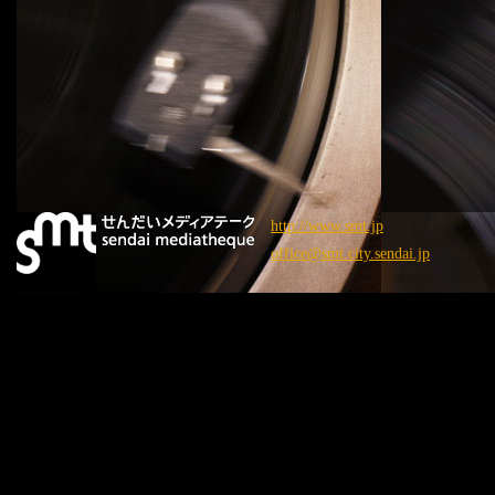
http://www.smt.jp
office@smt.city.sendai.jp