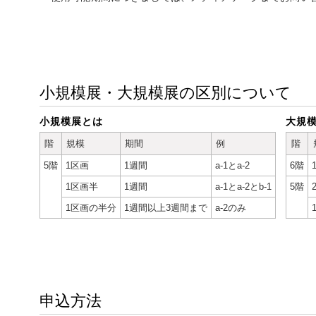
小規模展・大規模展の区別について
小規模展とは
大規
階
規模
期間
例
階
5階
1区画
1週間
a-1とa-2
6階
1区画半
1週間
a-1とa-2とb-1
5階
1区画の半分
1週間以上3週間まで
a-2のみ
申込方法