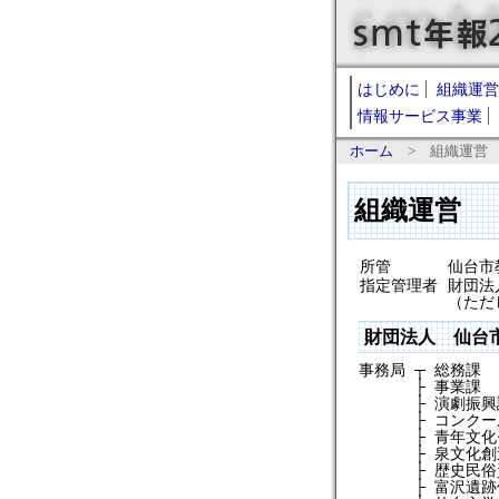
はじめに
組織運営
情報サービス事業
ホーム
> 組織運営
組織運営
所管
仙台市
指定管理者
財団法
（ただ
財団法人 仙台
事務局
┬
総務課
├
事業課
├
演劇振興
├
コンクー
├
青年文化
├
泉文化創
├
歴史民俗
├
富沢遺跡