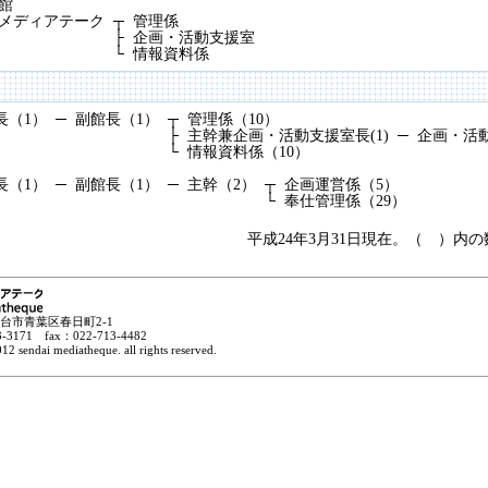
館
メディアテーク
┬
管理係
├
企画・活動支援室
└
情報資料係
長（1）
─
副館長（1）
┬
管理係（10）
├
主幹兼企画・活動支援室長(1)
─
企画・活動
└
情報資料係（10）
長（1）
─
副館長（1）
─
主幹（2）
┬
企画運営係（5）
└
奉仕管理係（29）
平成24年3月31日現在。（ ）内
1 仙台市青葉区春日町2-1
3171 fax：022-713-4482
12 sendai mediatheque. all rights reserved.