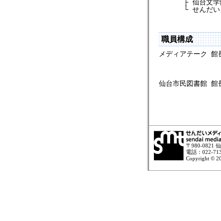
├
仙台文学
└
せんだい
職員構成
メディアテーク
館
仙台市民図書館
館
〒980-082
電話：022-713-
Copyright © 20