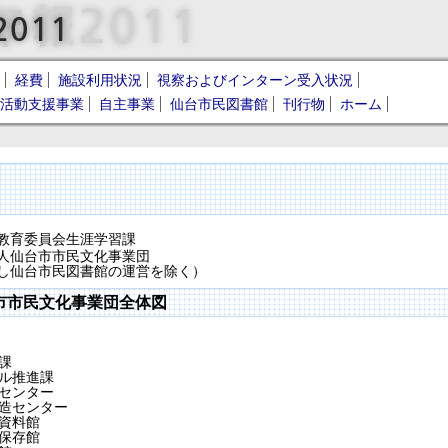
経費
施設利用状況
視察およびインターン受入状況
活動支援事業
自主事業
仙台市民図書館
刊行物
ホーム
教育委員会生涯学習課
人仙台市市民文化事業団
し仙台市民図書館の運営を除く）
市市民文化事業団全体図
課
ル推進課
センター
造センター
資料館
保存館