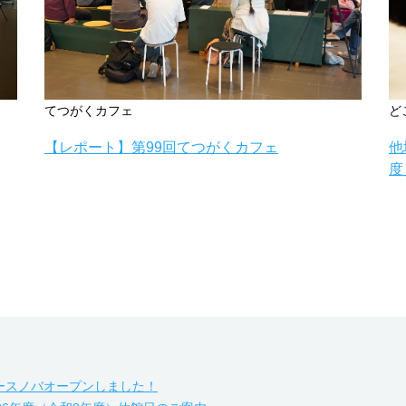
てつがくカフェ
ど
【レポート】第99回てつがくカフェ
他
度
ースノバオープンしました！