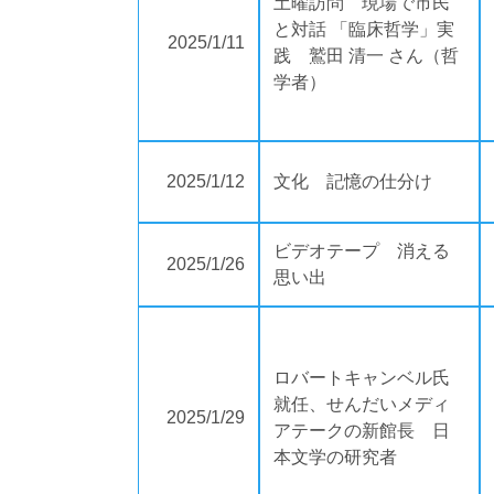
土曜訪問 現場で市民
と対話 「臨床哲学」実
2025/1/11
践 鷲田 清一 さん（哲
学者）
2025/1/12
文化 記憶の仕分け
ビデオテープ 消える
2025/1/26
思い出
ロバートキャンベル氏
就任、せんだいメディ
2025/1/29
アテークの新館長 日
本文学の研究者