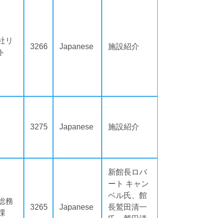
社リ
3266
Japanese
施設紹介
ト
3275
Japanese
施設紹介
新館長ロバ
ート キャン
ベル氏、館
総務
3265
Japanese
長鷲田清一
課