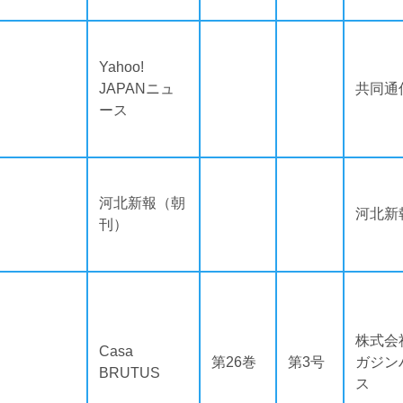
Yahoo!
JAPANニュ
共同通
ース
河北新報（朝
河北新
刊）
株式会
Casa
第26巻
第3号
ガジン
BRUTUS
ス