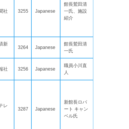
館長鷲田清
聞社
3255
Japanese
一氏、施設
紹介
済新
館長鷲田清
3264
Japanese
一氏
職員小川直
報社
3256
Japanese
人
新館長ロバ
テレ
3287
Japanese
ート キャン
ベル氏