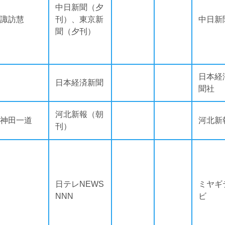
中日新聞（夕
諏訪慧
刊）、東京新
中日新
聞（夕刊）
日本経
日本経済新聞
聞社
河北新報（朝
神田一道
河北新
刊）
日テレNEWS
ミヤギ
NNN
ビ