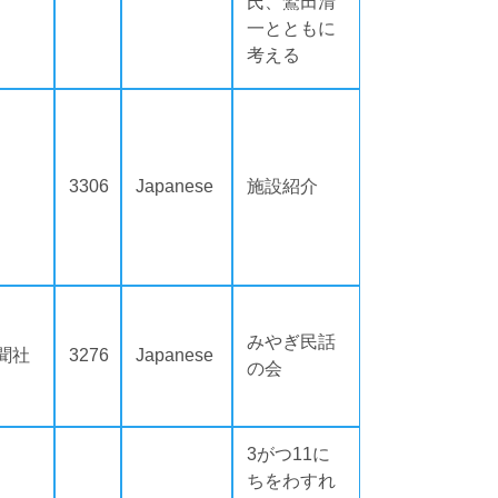
氏、鷲田清
一とともに
考える
3306
Japanese
施設紹介
みやぎ民話
聞社
3276
Japanese
の会
3がつ11に
ちをわすれ