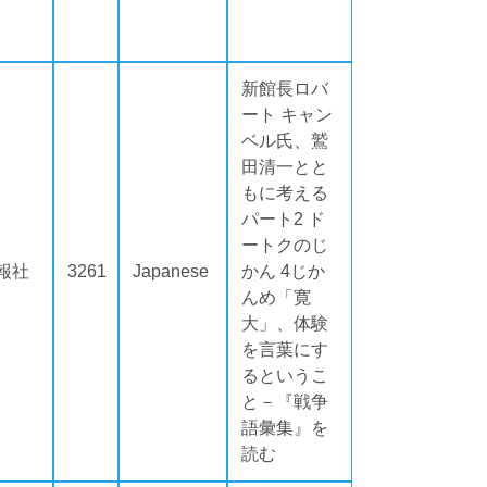
新館長ロバ
ート キャン
ベル氏、鷲
田清一とと
もに考える
パート2 ド
ートクのじ
報社
3261
Japanese
かん 4じか
んめ「寛
大」、体験
を言葉にす
るというこ
と－『戦争
語彙集』を
読む