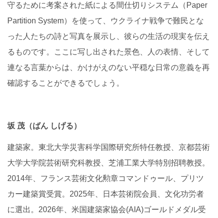
守るために考案された紙による間仕切りシステム（
Paper
Partition System
）を使って、ウクライナ戦争で難民とな
った人たちの詩と写真を展示し、彼らの生活の現実を伝え
るものです。ここに写し出された景色、人の表情、そして
連なる言葉からは、かけがえのない平穏な日常の意義を再
確認することができるでしょう。
坂 茂（ばん しげる）
建築家。東北大学災害科学国際研究所特任教授、京都芸術
大学大学院芸術研究科教授、芝浦工業大学特別招聘教授。
2014
年、フランス芸術文化勲章コマンドゥール、プリツ
カー建築賞受賞。
2025
年、日本芸術院会員、文化功労者
に選出。
2026
年、米国建築家協会
(AIA)
ゴールドメダル受