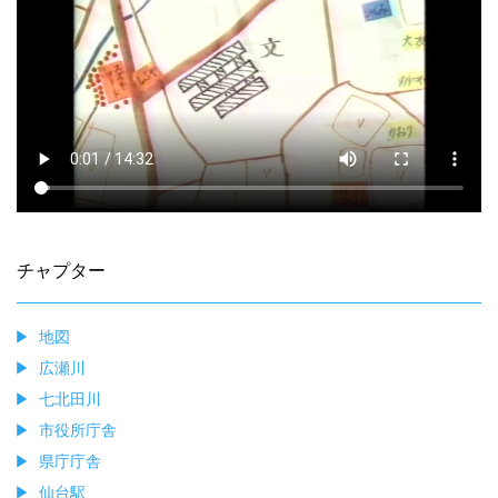
チャプター
地図
広瀬川
七北田川
市役所庁舎
県庁庁舎
仙台駅