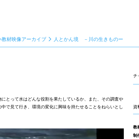
い教材映像アーカイブ
人とかん境 －川の生きものー
チ
物にとって水はどんな役割を果たしているか、また、その調査や
の中で見て行き、環境の変化に興味を持たせることをねらいとし
資
教
制