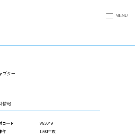
MENU
ャプター
料情報
材コード
V93049
作年
1993年度