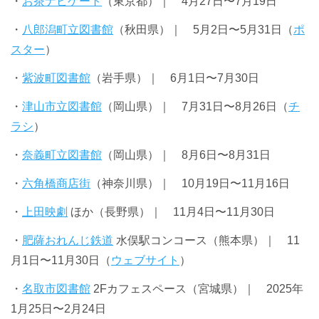
・
お茶ナビゲート
（東京都）｜ 4月27日〜7月19日
・
八郎潟町立図書館
（秋田県）｜ 5月2日〜5月31日（
ポ
スター
）
・
紫波町図書館
（岩手県）｜ 6月1日〜7月30日
・
津山市立図書館
（岡山県）｜ 7月31日〜8月26日（
チ
ラシ
）
・
奈義町立図書館
（岡山県）｜ 8月6日〜8月31日
・
六角橋商店街
（神奈川県）｜ 10月19日〜11月16日
・
上田映劇
ほか（長野県）｜ 11月4日〜11月30日
・
肥薩おれんじ鉄道
水俣駅コンコース（熊本県）｜ 11
月1日〜11月30日（
ウェブサイト
）
・
名取市図書館
2Fカフェスペース（宮城県）｜ 2025年
1月25日〜2月24日