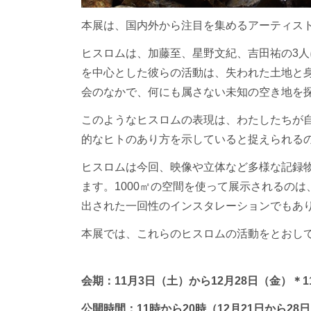
本展は、国内外から注目を集めるアーティス
ヒスロムは、加藤至、星野文紀、吉田祐の3
を中心とした彼らの活動は、失われた土地と
会のなかで、何にも属さない未知の空き地を
このようなヒスロムの表現は、わたしたちが
的なヒトのあり方を示していると捉えられる
ヒスロムは今回、映像や立体など多様な記録
ます。1000㎡の空間を使って展示されるの
出された一回性のインスタレーションでもあ
本展では、これらのヒスロムの活動をとおし
会期：11月3日（土）から12月28日（金）
＊1
公開時間：11時から20時（
12月21日から2