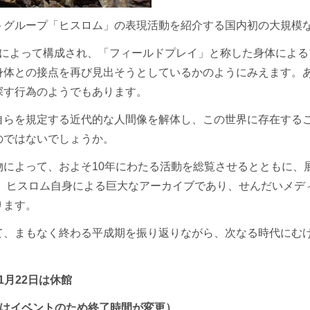
トグループ「ヒスロム」の表現活動を紹介する国内初の大規模
人によって構成され、「フィールドプレイ」と称した身体によ
身体との接点を再び見出そうとしているかのようにみえます。
探す行為のようでもあります。
自らを規定する近代的な人間像を解体し、この世界に存在する
のではないでしょうか。
物によって、およそ10年にわたる活動を総覧させるとともに、
は、ヒスロム自身による巨大なアーカイブであり、せんだいメ
ります。
て、まもなく終わる平成期を振り返りながら、次なる時代にむ
1月22日は休館
8日はイベントのため終了時間が変更）