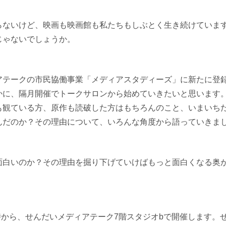
らないけど、映画も映画館も私たちもしぶとく生き続けていま
じゃないでしょうか。
アテークの市民協働事業「メディアスタディーズ」に新たに登
かに、隔月開催でトークサロンから始めていきたいと思います
も観ている方、原作も読破した方はもちろんのこと、いまいち
んだのか？その理由について、いろんな角度から語っていきま
面白いのか？その理由を掘り下げていけばもっと面白くなる奥
。
時から、せんだいメディアテーク
7
階スタジオ
b
で開催します。