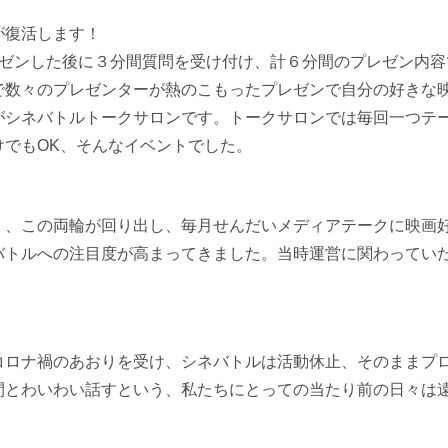
が復活します！
ゼンした後に３分間質問を受け付け、計６分間のプレゼン内容
で数々のプレゼンターが熱のこもったプレゼンで自分の好きな
がシネバトルトークサロンです。トークサロンでは毎回一つテ
けでも
OK
、そんなイベントでした。
」、この両輪が回り出し、毎月せんだいメディアテークに映画
バトルへの注目度が高まってきました。当時運営に関わってい
コロナ禍のあおりを受け、シネバトルは活動休止、そのままプ
間とわいわい話すという、私たちにとっての当たり前の日々は