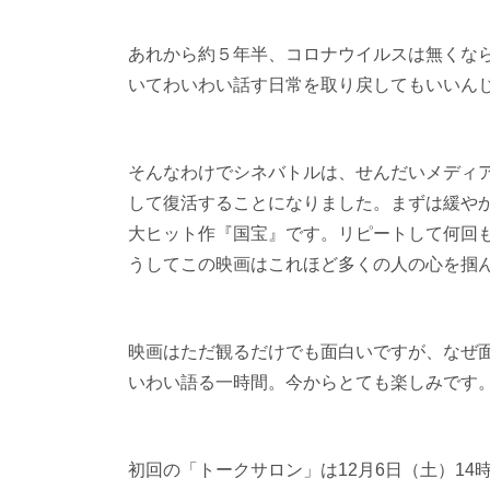
あれから約５年半、コロナウイルスは無くな
いてわいわい話す日常を取り戻してもいいん
そんなわけでシネバトルは、せんだいメディ
して復活することになりました。まずは緩や
大ヒット作『国宝』です。リピートして何回
うしてこの映画はこれほど多くの人の心を掴
映画はただ観るだけでも面白いですが、なぜ
いわい語る一時間。今からとても楽しみです
初回の「トークサロン」は
12
月
6
日（土）
14