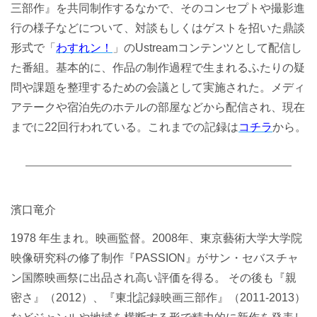
三部作』を共同制作するなかで、そのコンセプトや撮影進
行の様子などについて、対談もしくはゲストを招いた鼎談
形式で「
わすれン！
」のUstreamコンテンツとして配信し
た番組。基本的に、作品の制作過程で生まれるふたりの疑
問や課題を整理するための会議として実施された。メディ
アテークや宿泊先のホテルの部屋などから配信され、現在
までに22回行われている。これまでの記録は
コチラ
から。
濱口竜介
1978 年生まれ。映画監督。2008年、東京藝術大学大学院
映像研究科の修了制作『PASSION』がサン・セバスチャ
ン国際映画祭に出品され高い評価を得る。 その後も『親
密さ』（2012）、『東北記録映画三部作』（2011-2013）