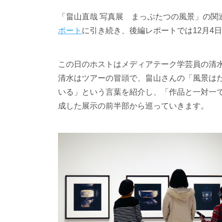
「畠山直哉 写真展 まっぷたつの風景」の関連
ポート
に引き続き、後編レポートでは12月4
この日のホストはメディアテーク学芸員の清
清水はツアーの冒頭で、畠山さんの「風景は
いる」という言葉を紹介し、「作品と一対一
成した展示の前半部から巡っていきます。