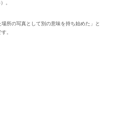
影）。
。
た場所の写真として別の意味を持ち始めた」と
です。