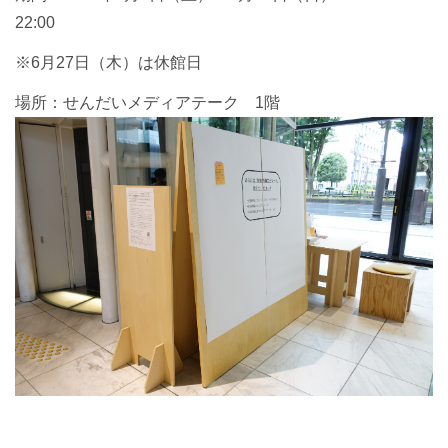
22:
00
※
6
月
27
日（木）は休館日
場所：せんだいメディアテーク
1
階