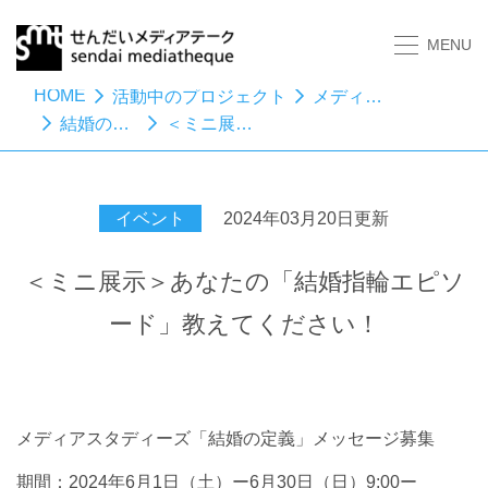
MENU
HOME
活動中のプロジェクト
メディアスタディーズ
結婚の定義
＜ミニ展示＞あなたの「結婚指輪エピソード」教えてください！
イベント
2024年03月20日更新
＜ミニ展示＞あなたの「結婚指輪エピソ
ード」教えてください！
メディアスタディーズ「結婚の定義」メッセージ募集
期間：
2024
年
6
月
1
日（土）ー
6
月
30
日（日）
9:
00ー