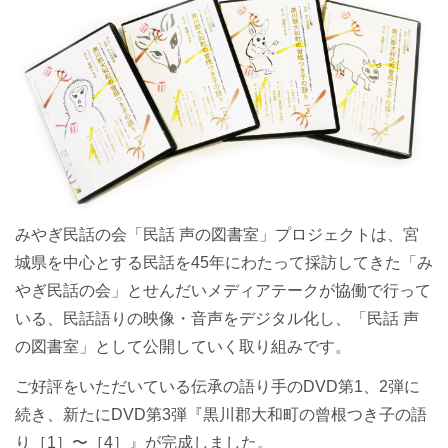
みやぎ民話の会「民話 声の図書室」プロジェクトは、宮
城県を中心とする民話を45年にわたって採訪してきた「み
やぎ民話の会」とせんだいメディアテークが協働で行って
いる、民話語りの映像・音声をデジタル化し、「民話 声
の図書室」として公開していく取り組みです。
ご好評をいただいている伝承の語り手のDVD第1、2弾に
続き、新たにDVD第3弾『黒川郡大和町の曾根つき子の語
り［1］〜［4］』が完成しました。