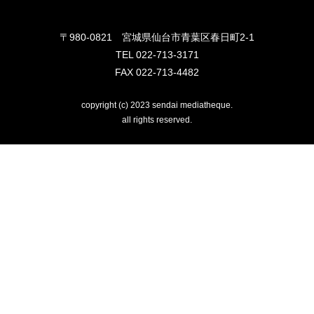
〒980-0821 宮城県仙台市青葉区春日町2-1
TEL
022-713-3171
FAX
022-713-4482
copyright (c) 2023 sendai mediatheque.
all rights reserved.