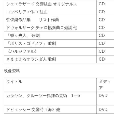
シェエラザード
交響組曲
オリジナルス
CD
コッペリア
バレエ組曲
CD
管弦楽作品集 リスト作曲
CD
ドヴォルザーク
:
チェロ協奏曲ロ短調
他
CD
「蝶々夫人」
歌劇
CD
「ボリス・ゴドノフ」
歌劇
CD
《パルジファル》
CD
さまよえるオランダ人
歌劇
CD
映像資料
タイトル
メディ
ア
カラヤン、クルーゾー指揮の芸術
1
～
5
DVD
ドビュッシー
:
交響詩《海》他
DVD