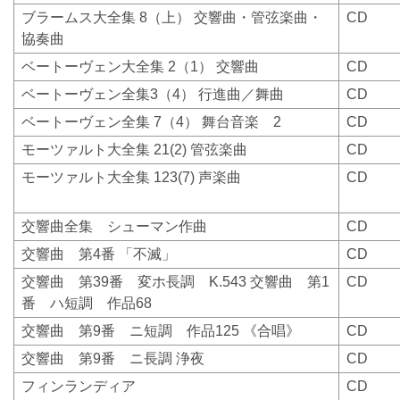
ブラームス大全集
8
（上）
交響曲・管弦楽曲・
CD
協奏曲
ベートーヴェン大全集
2
（
1
）
交響曲
CD
ベートーヴェン全集
3
（
4
）
行進曲／舞曲
CD
ベートーヴェン全集
7
（
4
）
舞台音楽
2
CD
モーツァルト大全集
21(2)
管弦楽曲
CD
モーツァルト大全集
123(7)
声楽曲
CD
交響曲全集 シューマン作曲
CD
交響曲 第
4
番
「不滅」
CD
交響曲 第
39
番 変ホ長調
K.543
交響曲 第
1
CD
番 ハ短調 作品
68
交響曲 第
9
番 ニ短調 作品
125
《合唱》
CD
交響曲 第
9
番 ニ長調
浄夜
CD
フィンランディア
CD