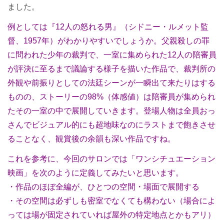
ました。
例としては『12人の怒れる男』（シドニー・ルメット監
督、1957年）がわかりやすいでしょうか。父親殺しの罪
に問われた少年の裁判で、一室に集められた12人の陪審員
が評決に至るまで議論する様子を描いた作品で、裁判所の
外観や前振りとしての法廷シーンが一瞬出て来たりはする
ものの、ストーリーの98%（体感値）は陪審員が集められ
たその一室の中で展開していきます。登場人物は全員おっ
さんでビジュアル的にも超地味なのにラストまで飽きさせ
ることなく、観賞後の余韻も深い作品ですね。
これを参考に、今回のサロンでは「ワンシチュエーション
映画」を次のように定義してみたいと思います。
・作品のほぼ全編が、ひとつの空間・場面で展開する
・その空間は必ずしも密室でなくても構わない（場合によ
っては場が固定されていれば屋外の特定地点とかもアリ）