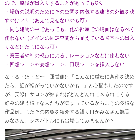
ので、脇役が出入りすることがあってもOK
・場所の説明のためにその空間を内包する建物の外観を映
すのはアリ（あえて見せないのも可）
・同じ建物の中であっても、他の部屋での場面はなるべく
使わない（メインの固定空間から見えている隣室への出入
りなどはたまになら可）
・第三者や神の視点によるナレーションなどは使わない
・回想シーンや妄想シーン、再現シーンを挿入しない
な・る・ほ・ど〜！運営側は「こんなに厳密に条件を決め
たら、話が転がっていかないかも...」と心配もしたのです
が、実際にサロンが始まればどんどん出て来る出てくる！
好みの違う様々な人たちが集まっているからこその多様な
作品例。またその内容を紹介する語り口がみなさん饒舌！
みなさん、シネバトルにも出場してみませんか？