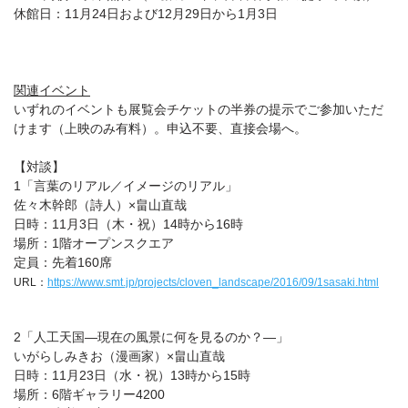
休館日：11月24日および12月29日から1月3日
関連イベント
いずれのイベントも展覧会チケットの半券の提示でご参加いただ
けます（上映のみ有料）。申込不要、直接会場へ。
【対談】
1「言葉のリアル／イメージのリアル」
佐々木幹郎（詩人）×畠山直哉
日時：11月3日（木・祝）14時から16時
場所：1階オープンスクエア
定員：先着160席
URL：
https://www.smt.jp/projects/cloven_landscape/2016/09/1sasaki.html
2「人工天国―現在の風景に何を見るのか？―」
いがらしみきお（漫画家）×畠山直哉
日時：11月23日（水・祝）13時から15時
場所：6階ギャラリー4200