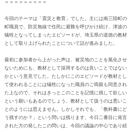
＝＝＝＝＝＝＝＝＝
今回のテーマは「震災と教育」でした。主には南三陸町の
町職員で、防災無線で住民に避難を呼びかけ続け、津波の
犠牲となってしまったエピソードが、埼玉県の道徳の教材
として取り上げられたことについて話が進みました。
最初に参加者から上がった声は、被災地のことを風化させ
ないためにも、教材として採用するのは良いことではない
かという意見でした。たしかにこのエピソードが教材とし
て使われることには犠牲になった職員のご両親も同意され
た上なので、それはきっとこのことを記憶に残して欲しい
という願いもあるのでしょう。教材として扱うのは悪いこ
とのようには思えません。しかしそれでも、「教科書にど
う残すのか？」という問いは残ります。今日二番目に発言
された方の発したこの問いは、今回の議論の中心であり続