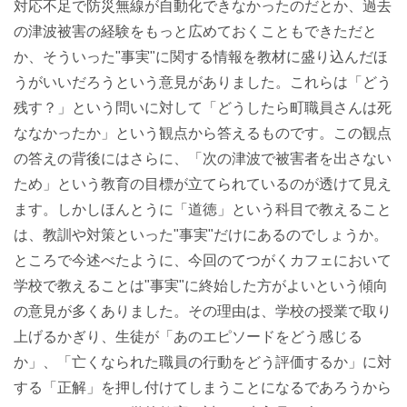
対応不足で防災無線が自動化できなかったのだとか、過去
の津波被害の経験をもっと広めておくこともできただと
か、そういった"事実"に関する情報を教材に盛り込んだほ
うがいいだろうという意見がありました。これらは「どう
残す？」という問いに対して「どうしたら町職員さんは死
ななかったか」という観点から答えるものです。この観点
の答えの背後にはさらに、「次の津波で被害者を出さない
ため」という教育の目標が立てられているのが透けて見え
ます。しかしほんとうに「道徳」という科目で教えること
は、教訓や対策といった"事実"だけにあるのでしょうか。
ところで今述べたように、今回のてつがくカフェにおいて
学校で教えることは"事実"に終始した方がよいという傾向
の意見が多くありました。その理由は、学校の授業で取り
上げるかぎり、生徒が「あのエピソードをどう感じる
か」、「亡くなられた職員の行動をどう評価するか」に対
する「正解」を押し付けてしまうことになるであろうから