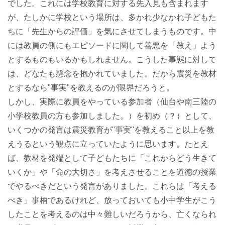
でした。これには学校教育に対する先入見も含まれます
が、たしかに学校という場所は、多かれ少なかれ子どもた
ちに「先生からの評価」を気にさせてしまうものです。中
には教員の側にもエピソードに関して善悪を「教え」よう
とするものもいるかもしれません。こうした事態に対して
は、どなたも懸念を抱かれていました。だから震災を教材
とするなら"事実"を教えるのが限界だろうと。
しかし、実際に教員をやっている参加者（仙台や南三陸の
小学校教員の方も参加しました。）を初め（？）として、
いくつかの発言は震災教育が"事実"を教えること以上を教
えうるという観点に立っていたように思います。たとえ
ば、教材を発端として子どもたちに「これからどう生きて
いくか」や「命の大切さ」を考えさせることを道徳の授業
でやるべきだという発言がありました。これらは「考える
べき」事柄であるけれど、放っておいても小中学生がこう
したことを考えるのは中々難しいだろうから、亡くなられ